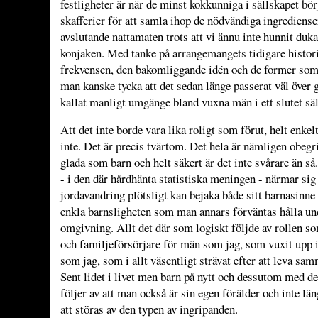
festligheter är när de minst kokkunniga i sällskapet bör
skafferier för att samla ihop de nödvändiga ingredienser
avslutande nattamaten trots att vi ännu inte hunnit duk
konjaken. Med tanke på arrangemangets tidigare histor
frekvensen, den bakomliggande idén och de former som
man kanske tycka att det sedan länge passerat väl över 
kallat manligt umgänge bland vuxna män i ett slutet säl
Att det inte borde vara lika roligt som förut, helt enkelt
inte. Det är precis tvärtom. Det hela är nämligen obegrip
glada som barn och helt säkert är det inte svårare än 
- i den där hårdhänta statistiska meningen - närmar sig 
jordavandring plötsligt kan bejaka både sitt barnasinne
enkla barnsligheten som man annars förväntas hålla un
omgivning. Allt det där som logiskt följde av rollen s
och familjeförsörjare för män som jag, som vuxit upp
som jag, som i allt väsentligt strävat efter att leva sa
Sent lidet i livet men barn på nytt och dessutom med d
följer av att man också är sin egen förälder och inte lä
att störas av den typen av ingripanden.