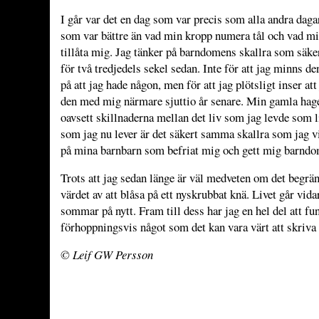
I går var det en dag som var precis som alla andra daga
som var bättre än vad min kropp numera tål och vad mi
tillåta mig. Jag tänker på barndomens skallra som säke
för två tredjedels sekel sedan. Inte för att jag minns den
på att jag hade någon, men för att jag plötsligt inser att
den med mig närmare sjuttio år senare. Min gamla hage
oavsett skillnaderna mellan det liv som jag levde som li
som jag nu lever är det säkert samma skallra som jag v
på mina barnbarn som befriat mig och gett mig barndo
Trots att jag sedan länge är väl medveten om det begr
värdet av att blåsa på ett nyskrubbat knä. Livet går vidar
sommar på nytt. Fram till dess har jag en hel del att fu
förhoppningsvis något som det kan vara värt att skriva
© Leif GW Persson