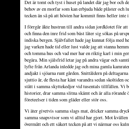
Det är tomt och tyst i huset på landet där jag bor och d
behov av en morfar som kan erbjuda både plåster och l
tecken än så på att hösten har kommit finns heller inte i 
I förrgår åkte hustrun till andra sidan jordklotet för at
och finna den inre frid som bäst låter sig sökas på ursp
indiska bergen. Självfallet hade jag kunnat följa med 
jag varken hade tid eller lust valde jag att stanna hemm
och tomma hus och vad mer har en riktig karl i min gene
begära. Min själsfrid letar jag på andra vägar och sam
lyfte från Arlanda inledde jag och mina gamla kamrater 
andjakt i sjöarna runt gården. Snittåldern på deltagarn
sjuttio år, de flesta har känt varandra sedan skoltiden 
stått i samma skyttekedjor vid tusentals tillfällen. Vi
historier, drar samma slitna skämt och är alla rörande
företeelser i tiden som gläder eller stör oss.
Vi äter givetvis samma slags mat, dricker samma dryck
samma snapsvisor som vi alltid har gjort. Mot kvällen g
övermått och ett säkert tecken på att vi närmar oss kul