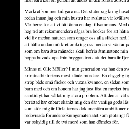
Mörkret kommer tidigare nu. Det sluter sig kring huset 
redan innan jag och min hustru har avslutat vår kvällsv
Vår herre för att vi fått ännu en dag tillsammans. Med d
hög tid att rekommendera några bra böcker för att hålla 
vid liv medan naturen som omger oss alla släcker ned. 
att hålla undan mörkret omkring oss medan vi väntar på
som om bara åtta månader skall befria åtminstone min 
hoppa huvudstupa från bryggan trots att det bara är fjor
Minns ni Olle Möller? I min generation var han den sv
kriminalhistoriens mest kände mördare. En ohygglig fi
ströp både små flickor och vuxna kvinnor, en sådan s
barn med och om honom har jag just läst en mycket br
samtidigt har vållat mig stora problem. Att den är väl 
berättad har enbart skänkt mig den där vanliga goda lä
som stör mig är författarnas dokumentära ambitioner o
redovisade förundersökningsmaterialet som plötsligt får
var oskyldig till de två mord som han dömdes för.