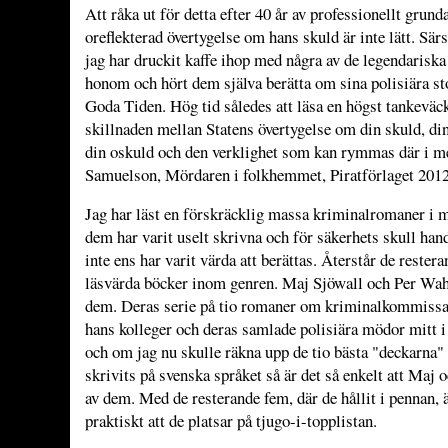
Att råka ut för detta efter 40 år av professionellt grund
oreflekterad övertygelse om hans skuld är inte lätt. Sä
jag har druckit kaffe ihop med några av de legendariska
honom och hört dem själva berätta om sina polisiära 
Goda Tiden. Hög tid således att läsa en högst tankevä
skillnaden mellan Statens övertygelse om din skuld, di
din oskuld och den verklighet som kan rymmas där i m
Samuelson, Mördaren i folkhemmet, Piratförlaget 2012
Jag har läst en förskräcklig massa kriminalromaner i mit
dem har varit uselt skrivna och för säkerhets skull han
inte ens har varit värda att berättas. Återstår de rester
läsvärda böcker inom genren. Maj Sjöwall och Per Wahl
dem. Deras serie på tio romaner om kriminalkommissa
hans kolleger och deras samlade polisiära mödor mitt i
och om jag nu skulle räkna upp de tio bästa "deckarna
skrivits på svenska språket så är det så enkelt att Maj 
av dem. Med de resterande fem, där de hållit i pennan, ä
praktiskt att de platsar på tjugo-i-topplistan.