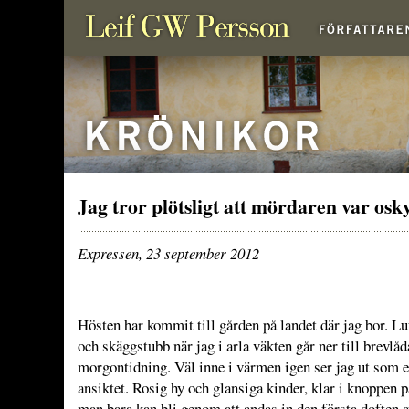
Jag tror plötsligt att mördaren var osk
Expressen, 23 september 2012
Hösten har kommit till gården på landet där jag bor. L
och skäggstubb när jag i arla väkten går ner till brevlå
morgontidning. Väl inne i värmen igen ser jag ut som et
ansiktet. Rosig hy och glansiga kinder, klar i knoppen p
man bara kan bli genom att andas in den första doften a