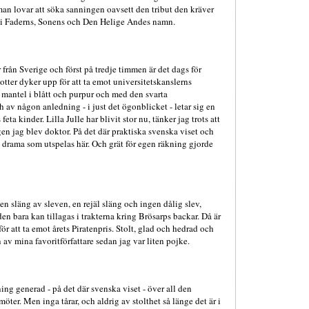
an lovar att söka sanningen oavsett den tribut den kräver
 i Faderns, Sonens och Den Helige Andes namn.
er från Sverige och först på tredje timmen är det dags för
ter dyker upp för att ta emot universitetskanslerns
d mantel i blått och purpur och med den svarta
 av någon anledning - i just det ögonblicket - letar sig en
eta kinder. Lilla Julle har blivit stor nu, tänker jag trots att
en jag blev doktor. På det där praktiska svenska viset och
 drama som utspelas här. Och grät för egen räkning gjorde
 en släng av sleven, en rejäl släng och ingen dålig slev,
 bara kan tillagas i trakterna kring Brösarps backar. Då är
ör att ta emot årets Piratenpris. Stolt, glad och hedrad och
n av mina favoritförfattare sedan jag var liten pojke.
ning generad - på det där svenska viset - över all den
er. Men inga tårar, och aldrig av stolthet så länge det är i