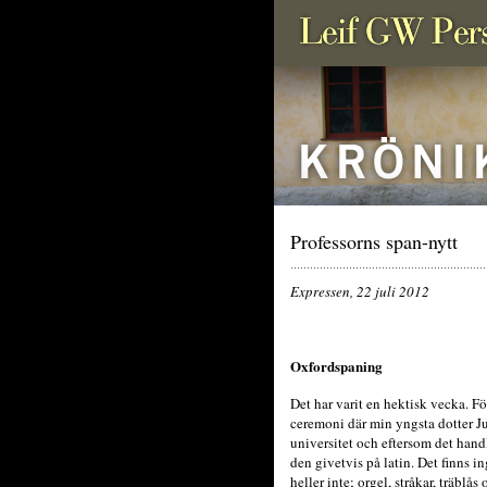
Professorns span-nytt
Expressen, 22 juli 2012
Oxfordspaning
Det har varit en hektisk vecka. Fö
ceremoni där min yngsta dotter Ju
universitet och eftersom det hand
den givetvis på latin. Det finns 
heller inte; orgel, stråkar, träbl