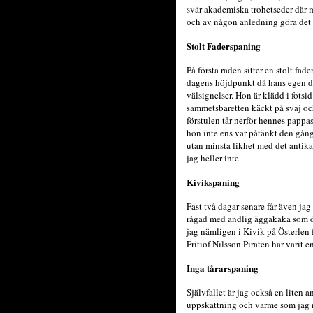
svär akademiska trohetseder där m
och av någon anledning göra det
Stolt Faderspaning
På första raden sitter en stolt fad
dagens höjdpunkt då hans egen dot
välsignelser. Hon är klädd i fotsi
sammetsbaretten käckt på svaj och
förstulen tår nerför hennes pappas f
hon inte ens var påtänkt den gång
utan minsta likhet med det antika
jag heller inte.
Kivikspaning
Fast två dagar senare får även jag
rågad med andlig äggakaka som den
jag nämligen i Kivik på Österlen f
Fritiof Nilsson Piraten har varit e
Inga tårarspaning
Självfallet är jag också en liten a
uppskattning och värme som jag möt