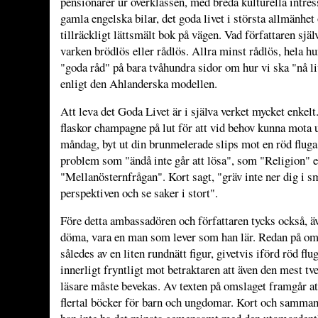
pensionärer ur överklassen, med breda kulturella intre
gamla engelska bilar, det goda livet i största allmänhet
tillräckligt lättsmält bok på vägen. Vad författaren själ
varken brödlös eller rådlös. Allra minst rådlös, hela h
"goda råd" på bara tvåhundra sidor om hur vi ska "nå l
enligt den Ahlanderska modellen.
Att leva det Goda Livet är i själva verket mycket enkelt.
flaskor champagne på lut för att vid behov kunna mota
måndag, byt ut din brunmelerade slips mot en röd fluga
problem som "ändå inte går att lösa", som "Religion" e
"Mellanösternfrågan". Kort sagt, "gräv inte ner dig i s
perspektiven och se saker i stort".
Före detta ambassadören och författaren tycks också, äv
döma, vara en man som lever som han lär. Redan på om
således av en liten rundnätt figur, givetvis iförd röd flu
innerligt fryntligt mot betraktaren att även den mest 
läsare måste bevekas. Av texten på omslaget framgår att
flertal böcker för barn och ungdomar. Kort och samman