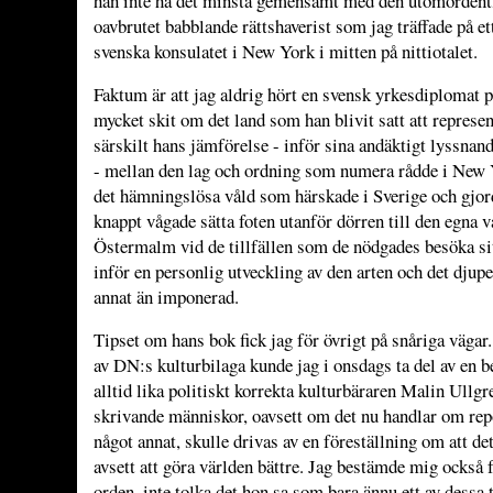
han inte ha det minsta gemensamt med den utomordentli
oavbrutet babblande rätts­haverist som jag träffade på et
svenska konsulatet i New York i mitten på nittiotalet.
Faktum är att jag aldrig hört en svensk yrkesdiplomat p
mycket skit om det land som han blivit satt att represe
särskilt hans jämförelse - inför sina andäktigt lyssnan
- mellan den lag och ordning som numera rådde i New
det hämningslösa våld som härskade i Sverige och gjor
knappt vågade sätta foten utanför ­dörren till den egna 
Östermalm vid de tillfällen som de nödgades besöka si
inför en personlig utveckling av den arten och det djupe
annat än imponerad.
Tipset om hans bok fick jag för övrigt på snåriga vägar
av DN:s kulturbilaga kunde jag i onsdags ta del av en b
alltid lika politiskt korrekta kulturbäraren Malin Ullgr
skrivande människor, oavsett om det nu handlar om rep
något annat, skulle drivas av en föreställning om att de
avsett att göra världen bättre. Jag bestämde mig också f
orden, inte tolka det hon sa som bara ännu ett av dessa t