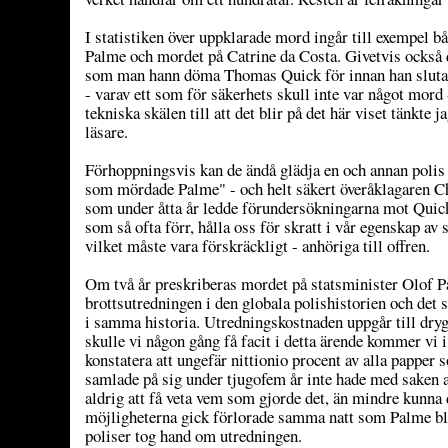
I statistiken över uppklarade mord ingår till exempel 
Palme och mordet på Catrine da Costa. Givetvis också
som man hann döma Thomas Quick för innan han slutad
- varav ett som för säkerhets skull inte var något mord
tekniska skälen till att det blir på det här viset tänkte 
läsare.
Förhoppningsvis kan de ändå glädja en och annan polis 
som mördade Palme" - och helt säkert överåklagaren C
som under åtta år ledde förundersökningarna mot Quick
som så ofta förr, hålla oss för skratt i vår egenskap av s
vilket måste vara förskräckligt - anhöriga till offren.
Om två år preskriberas mordet på statsminister Olof P
brottsutredningen i den globala polishistorien och det 
i samma historia. Utredningskostnaden uppgår till dryg
skulle vi någon gång få facit i detta ärende kommer vi i 
konstatera att ungefär nittionio procent av alla papper
samlade på sig under tjugofem år inte hade med saken 
aldrig att få veta vem som gjorde det, än mindre kunn
möjligheterna gick förlorade samma natt som Palme ble
poliser tog hand om utredningen.