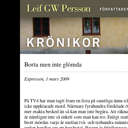
Borta men inte glömda
Expressen, 1 mars 2009
På TV4 har man tagit fram en lista på samtliga ännu ic
icke uppklarade mord. Närmare fyrahundra fördelade ö
mer exakta besked än så kan man inte begära. Att räk
är nämligen inte så enkelt som man kan tro. Enligt stat
brott mördas varje år mellan två- och trehundra människ
verket handlar om ett hundratal. Resten är felräkningar 