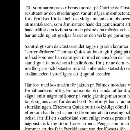
Till sommaren preskriberas mordet på Catrine da Cost
resultatet av den utredningen var att några inkompetent
förstöra livet för två helt oskyldiga människor, obduce
allmänläkaren, som åtminstone hade det gemensamt att
hade träffat den kvinna som de påstods ha mördat och 
har anledning att glädjas åt det är den verklige gärnin
Samtidigt som da Costaärendet läggs i graven kommer 
"seriemördaren" Thomas Quick att ha dragit i gång på 
månad kommer han nämligen in med en ansökan där han
samtliga åtta mord som han är dömd för (tre av dem av
medborgare och belastar inte vår inhemska statistik) och
erkännanden i ytterligare ett tjugotal ärenden.
Jämfört med kostnaden för jakten på Palmes mördare 
förhållandevis billig. En polisnota på i runda tal femtio
säga i snitt några miljoner på varje gärningsman som 
ta på sig ansvaret för deras brott. Samtidigt har vi ännu
sluträkningen. Eftersom Quick suttit oskyldigt dömd i 
eftersom han högst sannolikt kommer att få resning och 
också rätt till ett skadestånd som enligt svensk praxi
någonstans kring tio miljoner kronor. Pengar som man i 
kommer att dra från överåklagare van der Kwasts lön.