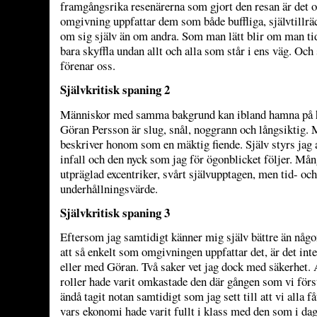
framgångsrika resenärerna som gjort den resan är det of
omgivning uppfattar dem som både buffliga, självtillr
om sig själv än om andra. Som man lätt blir om man tidi
bara skyffla undan allt och alla som står i ens väg. Oc
förenar oss
.
Självkritisk spaning 2
Människor med samma bakgrund kan ibland hamna på hel
Göran Persson är slug, snål, noggrann och långsiktig.
beskriver honom som en mäktig fiende. Själv styrs jag 
infall och den nyck som jag för ögonblicket följer. Mång
utpräglad excentriker, svårt självupptagen, men tid- och
underhållningsvärde.
Självkritisk spaning 3
Eftersom jag samtidigt känner mig själv bättre än någo
att så enkelt som omgivningen uppfattar det, är det in
eller med Göran. Två saker vet jag dock med säkerhet. 
roller hade varit omkastade den där gången som vi först
ändå tagit notan samtidigt som jag sett till att vi alla få
vars ekonomi hade varit fullt i klass med den som i da