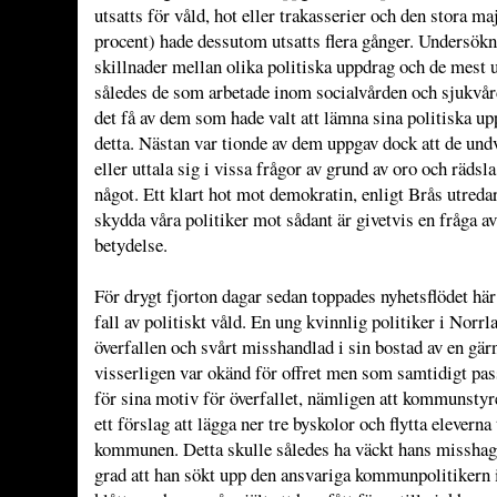
utsatts för våld, hot eller trakasserier och den stora m
procent) hade dessutom utsatts flera gånger. Undersök
skillnader mellan olika politiska uppdrag och de mest u
således de som arbetade inom socialvården och sjukvår
det få av dem som hade valt att lämna sina politiska u
detta. Nästan var tionde av dem uppgav dock att de undv
eller uttala sig i vissa frågor av grund av oro och rädsla 
något. Ett klart hot mot demokratin, enligt Brås utredar
skydda våra politiker mot sådant är givetvis en fråga av
betydelse.
För drygt fjorton dagar sedan toppades nyhetsflödet här i
fall av politiskt våld. En ung kvinnlig politiker i Norrl
överfallen och svårt misshandlad i sin bostad av en g
visserligen var okänd för offret men som samtidigt pass
för sina motiv för överfallet, nämligen att kommunstyr
ett förslag att lägga ner tre byskolor och flytta eleverna t
kommunen. Detta skulle således ha väckt hans misshag 
grad att han sökt upp den ansvariga kommunpolitikern