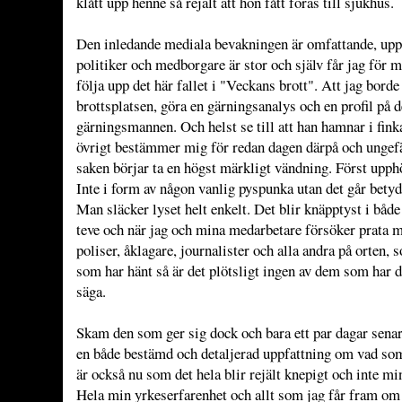
klått upp henne så rejält att hon fått föras till sjukhus.
Den inledande mediala bevakningen är omfattande, upp
politiker och medborgare är stor och själv får jag för m
följa upp det här fallet i "Veckans brott". Att jag bord
brottsplatsen, göra en gärningsanalys och en profil på 
gärningsmannen. Och helst se till att han hamnar i fin
övrigt bestämmer mig för redan dagen därpå och ungef
saken börjar ta en högst märkligt vändning. Först upp
Inte i form av någon vanlig pyspunka utan det går betydl
Man släcker lyset helt enkelt. Det blir knäpptyst i både
teve och när jag och mina medarbetare försöker prata m
poliser, åklagare, journalister och alla andra på orten, 
som har hänt så är det plötsligt ingen av dem som har de
säga.
Skam den som ger sig dock och bara ett par dagar senar
en både bestämd och detaljerad uppfattning om vad som
är också nu som det hela blir rejält knepigt och inte min
Hela min yrkeserfarenhet och allt som jag får fram om