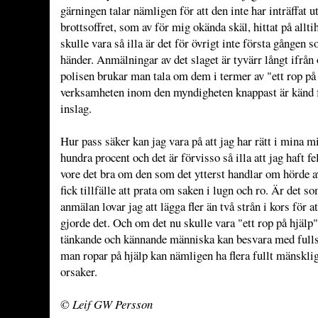
gärningen talar nämligen för att den inte har inträffat uta
brottsoffret, som av för mig okända skäl, hittat på allt
skulle vara så illa är det för övrigt inte första gången 
händer. Anmälningar av det slaget är tyvärr långt ifrån
polisen brukar man tala om dem i termer av "ett rop på h
verksamheten inom den myndigheten knappast är känd f
inslag.
Hur pass säker kan jag vara på att jag har rätt i mina m
hundra procent och det är förvisso så illa att jag haft fel
vore det bra om den som det ytterst handlar om hörde av
fick tillfälle att prata om saken i lugn och ro. Är det s
anmälan lovar jag att lägga fler än två strån i kors för a
gjorde det. Och om det nu skulle vara "ett rop på hjälp"
tänkande och kännande människa kan besvara med fulls
man ropar på hjälp kan nämligen ha flera fullt mänskli
orsaker.
© Leif GW Persson