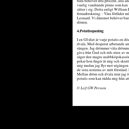
bara behöver åtta procent, alla and
vanlig vandrande pinne som kan t
sätter i sig. Detta enligt Willia
fetmaforskning. - Våra förfäder mås
Leonard. Vi däremot behöver bara 
dörren.
4.Potatisspaning
I en GI-diet är varje potatis en dö
dvala. Med desperat arbetande arma
sängen. Jag drömmer våta drömmar
gåva från Gud och rids strax av ma
säger den magra snabbköpskassörsk
pekar hon finger åt mig och skratta
mig medan jag flyr mot utgången o
de sista resterna av mitt förstånd
Mellan dröm och dvala irrar jag ö
potatis som kan rädda mig från att
© Leif GW Persson