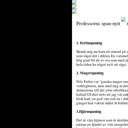
Professorns span-nytt
1. Ferlinspaning
Skänk mig nu bara ett rimord på so
som säger det i dikten En valsmelo
hög grad för de av oss som med j
hela tiden ha något nytt att säga.
2. Magerspaning
Nils Ferlin var "ganska mager om 
verkligheten, men med mig är det
åtminstone till det yttre efterlikn
kallad GI-diet trots att jag väl e
klok karl, en god vän och en i du
gånger han vaktat målet åt författ
3.Hjärnspaning
Det är våra hjärnor som är skuld
nästan en fjärdel av vårt energiint