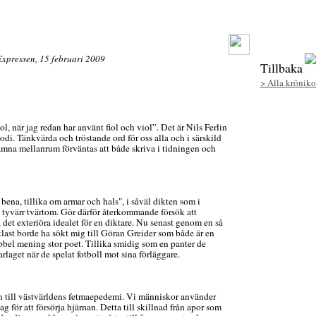
Expressen, 15 februari 2009
Tillbaka
> Alla kröniko
l, när jag redan har använt fiol och viol”. Det är Nils Ferlin
di. Tänkvärda och tröstande ord för oss alla och i särskild
ämna mellanrum förväntas att både skriva i tidningen och
bena, tillika om armar och hals", i såväl dikten som i
 tyvärr tvärtom. Gör därför återkommande försök att
a det exteriöra idealet för en diktare. Nu senast genom en så
nklast borde ha sökt mig till Göran Greider som både är en
bbel mening stor poet. Tillika smidig som en panter de
arlaget när de spelat fotboll mot sina förläggare.
en till västvärldens fetmaepedemi. Vi människor använder
ag för att försörja hjärnan. Detta till skillnad från apor som