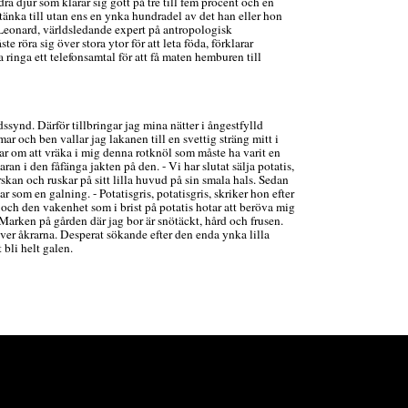
ra djur som klarar sig gott på tre till fem procent och en
änka till utan ens en ynka hundradel av det han eller hon
m Leonard, världsledande expert på antropologisk
te röra sig över stora ytor för att leta föda, förklarar
ringa ett telefonsamtal för att få maten hemburen till
dssynd. Därför tillbringar jag mina nätter i ångestfylld
r och ben vallar jag lakanen till en svettig sträng mitt i
 om att vräka i mig denna rotknöl som måste ha varit en
ran i den fåfänga jakten på den. - Vi har slutat sälja potatis,
an och ruskar på sitt lilla huvud på sin smala hals. Sedan
r som en galning. - Potatisgris, potatisgris, skriker hon efter
ch den vakenhet som i brist på potatis hotar att beröva mig
. Marken på gården där jag bor är snötäckt, hård och frusen.
ver åkrarna. Desperat sökande efter den enda ynka lilla
 bli helt galen.