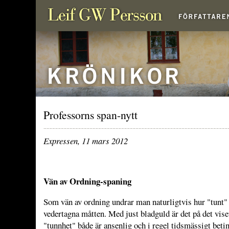
Professorns span-nytt
Expressen, 11 mars 20
12
Vän av Ordning
-spaning
Som vän av ordning undrar man naturligtvis hur "tunt" 
vedertagna måtten. Med just bladguld är det på det viset
"tunnhet" både är ansenlig och i regel tidsmässigt beti